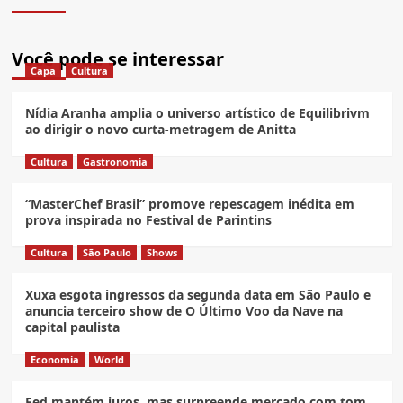
Você pode se interessar
Capa
Cultura
Nídia Aranha amplia o universo artístico de Equilibrivm
ao dirigir o novo curta-metragem de Anitta
Cultura
Gastronomia
“MasterChef Brasil” promove repescagem inédita em
prova inspirada no Festival de Parintins
Cultura
São Paulo
Shows
Xuxa esgota ingressos da segunda data em São Paulo e
anuncia terceiro show de O Último Voo da Nave na
capital paulista
Economia
World
Fed mantém juros, mas surpreende mercado com tom