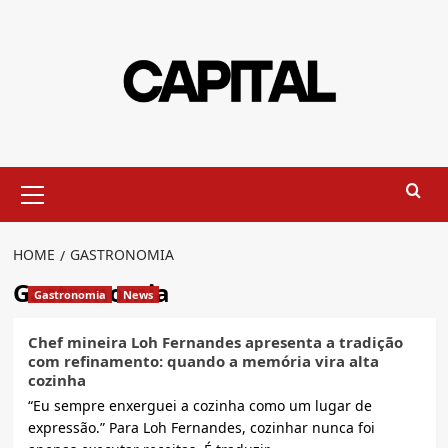
Skip
to
content
Primary
Menu
HOME
GASTRONOMIA
Gastronomia
Gastronomia
News
Chef mineira Loh Fernandes apresenta a tradição
com refinamento: quando a memória vira alta
cozinha
“Eu sempre enxerguei a cozinha como um lugar de
expressão.” Para Loh Fernandes, cozinhar nunca foi