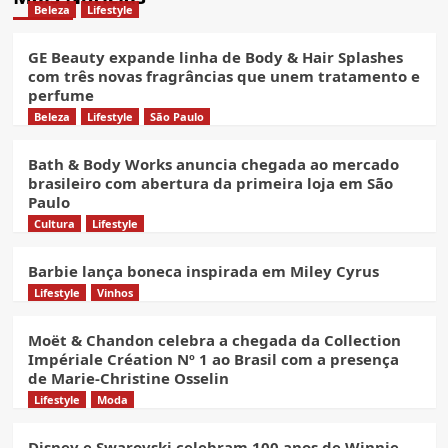
Beleza
Lifestyle
GE Beauty expande linha de Body & Hair Splashes
com três novas fragrâncias que unem tratamento e
perfume
Beleza
Lifestyle
São Paulo
Bath & Body Works anuncia chegada ao mercado
brasileiro com abertura da primeira loja em São
Paulo
Cultura
Lifestyle
Barbie lança boneca inspirada em Miley Cyrus
Lifestyle
Vinhos
Moët & Chandon celebra a chegada da Collection
Impériale Création Nº 1 ao Brasil com a presença
de Marie-Christine Osselin
Lifestyle
Moda
Disney e Swarovski celebram 100 anos de Winnie